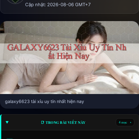
Cập nhật:
2026-08-06
GMT+7
galaxy6623 tài xỉu uy tín nhất hiện nay
📑 TRONG BÀI VIẾT NÀY
4 mục
▾