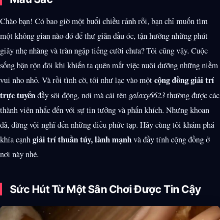
Chào bạn! Có bao giờ một buổi chiều rảnh rỗi, bạn chỉ muốn tìm
một không gian nào đó để thư giãn đầu óc, tận hưởng những phút
giây nhẹ nhàng và tràn ngập tiếng cười chưa? Tôi cũng vậy. Cuộc
sống bận rộn đôi khi khiến ta quên mất việc nuôi dưỡng những niềm
cộng đồng giải trí
vui nho nhỏ. Và rồi tình cờ, tôi như lạc vào một
trực tuyến
đầy sôi động, nơi mà cái tên
galaxy6623
thường được các
thành viên nhắc đến với sự tin tưởng và phấn khích. Nhưng khoan
đã, đừng vội nghĩ đến những điều phức tạp. Hãy cùng tôi khám phá
giải trí thuần túy, lành mạnh
khía cạnh
và đầy tính cộng đồng ở
nơi này nhé.
Sức Hút Từ Một Sân Chơi Được Tin Cậy