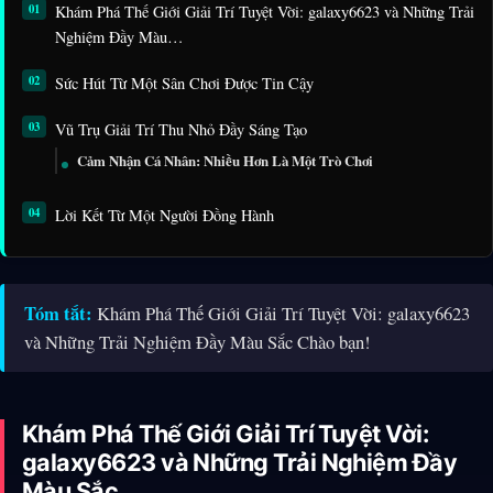
Khám Phá Thế Giới Giải Trí Tuyệt Vời: galaxy6623 và Những Trải
Nghiệm Đầy Màu…
Sức Hút Từ Một Sân Chơi Được Tin Cậy
Vũ Trụ Giải Trí Thu Nhỏ Đầy Sáng Tạo
Cảm Nhận Cá Nhân: Nhiều Hơn Là Một Trò Chơi
Lời Kết Từ Một Người Đồng Hành
Tóm tắt:
Khám Phá Thế Giới Giải Trí Tuyệt Vời: galaxy6623
và Những Trải Nghiệm Đầy Màu Sắc Chào bạn!
Khám Phá Thế Giới Giải Trí Tuyệt Vời:
galaxy6623 và Những Trải Nghiệm Đầy
Màu Sắc