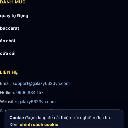
DANH MỤC
quay tự Động
baccarat
ăn chốt
cửa cái
LIÊN HỆ
Email:
support@galaxy6623vn.com
Hotline:
0906 834 157
Website:
galaxy6623vn.com
Sitemap XML
·
Sitemap HTML
Cookie
được dùng để cải thiện trải nghiệm đọc tin.
Xem
chính sách cookie
.