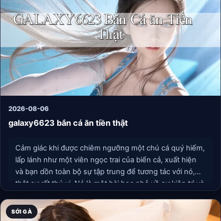
“Galaxy6623”.
2026-08-06
galaxy6623 bắn cá ăn tiền thật
Cảm giác khi được chiêm ngưỡng một chú cá quý hiếm,
lấp lánh như một viên ngọc trai của biển cả, xuất hiện
và bạn dồn toàn bộ sự tập trung để tương tác với nó,
thật sự rất thú vị. Nó là một bài học nhỏ về sự kiên trì và
khéo léo trong một khung cảnh đầy tính thẩm mỹ.
SỚI GÀ