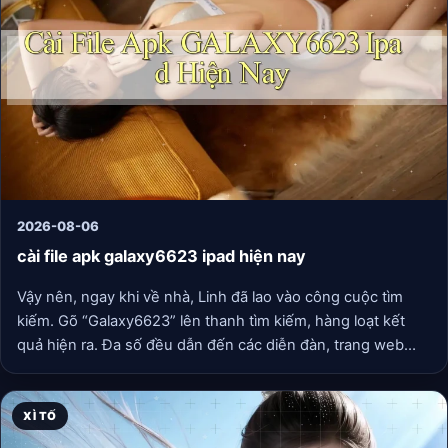
2026-08-06
cài file apk galaxy6623 ipad hiện nay
Vậy nên, ngay khi về nhà, Linh đã lao vào công cuộc tìm
kiếm. Gõ “Galaxy6623” lên thanh tìm kiếm, hàng loạt kết
quả hiện ra. Đa số đều dẫn đến các diễn đàn, trang web
hướng dẫn tải về dưới dạng file. apk. Linh chưa bao giờ thật
sự quan tâm đến những khái niệm kỹ thuật khô khan này.
Đối với cô, ứng dụng thì tải từ App Store, đơn giản là vậy.
XÌ TỐ
Nhưng lần này, App Store hoàn toàn vắng bóng