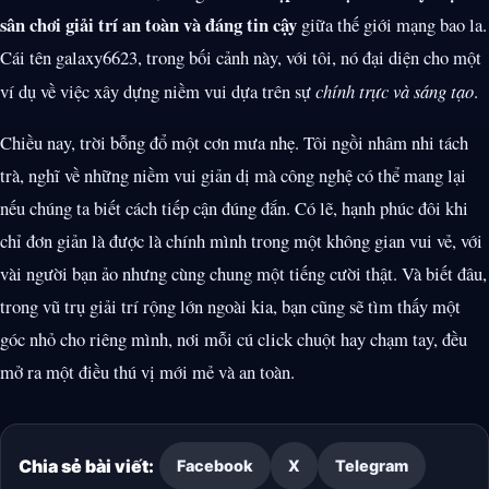
sân chơi giải trí an toàn và đáng tin cậy
giữa thế giới mạng bao la.
Cái tên galaxy6623, trong bối cảnh này, với tôi, nó đại diện cho một
ví dụ về việc xây dựng niềm vui dựa trên sự
chính trực và sáng tạo
.
Chiều nay, trời bỗng đổ một cơn mưa nhẹ. Tôi ngồi nhâm nhi tách
trà, nghĩ về những niềm vui giản dị mà công nghệ có thể mang lại
nếu chúng ta biết cách tiếp cận đúng đắn. Có lẽ, hạnh phúc đôi khi
chỉ đơn giản là được là chính mình trong một không gian vui vẻ, với
vài người bạn ảo nhưng cùng chung một tiếng cười thật. Và biết đâu,
trong vũ trụ giải trí rộng lớn ngoài kia, bạn cũng sẽ tìm thấy một
góc nhỏ cho riêng mình, nơi mỗi cú click chuột hay chạm tay, đều
mở ra một điều thú vị mới mẻ và an toàn.
Chia sẻ bài viết:
Facebook
X
Telegram