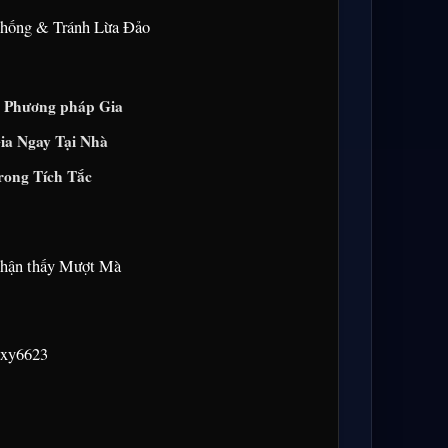
Thống & Tránh Lừa Đảo
g Phương pháp Gia
Gia Ngay Tại Nhà
rong Tích Tắc
Nhận thấy Mượt Mà
axy6623