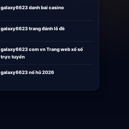
galaxy6623 danh bai casino
galaxy6623 trang đánh lô đề
galaxy6623 com vn Trang web xổ số
trực tuyến
galaxy6623 nổ hũ 2026