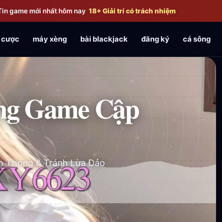
Tin game mới nhất hôm nay
18+ Giải trí có trách nhiệm
 cược
máy xèng
bài blackjack
đăng ký
cá sông
ảng Game Cập
nh Thống & Tránh Lừa Đảo