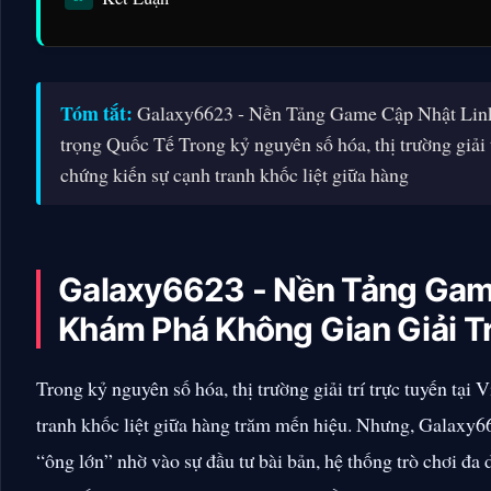
Tóm tắt:
Galaxy6623 - Nền Tảng Game Cập Nhật Link
trọng Quốc Tế Trong kỷ nguyên số hóa, thị trường giải
chứng kiến sự cạnh tranh khốc liệt giữa hàng
Galaxy6623 - Nền Tảng Game
Khám Phá Không Gian Giải Tr
Trong kỷ nguyên số hóa, thị trường giải trí trực tuyến t
tranh khốc liệt giữa hàng trăm mến hiệu. Nhưng, Galaxy6
“ông lớn” nhờ vào sự đầu tư bài bản, hệ thống trò chơi đa 