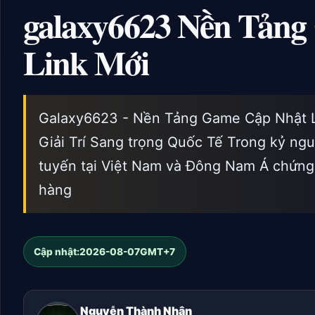
galaxy6623 Nền Tản
Link Mới
Galaxy6623 - Nền Tảng Game Cập Nhật L
Giải Trí Sang trọng Quốc Tế Trong kỷ nguyê
tuyến tại Việt Nam và Đông Nam Á chứng k
hàng
Cập nhật:
2026-08-07
GMT+7
Nguyễn Thành Nhân