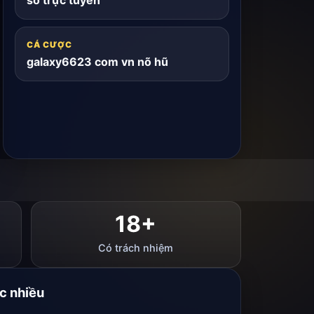
số trực tuyến
CÁ CƯỢC
galaxy6623 com vn nõ hũ
18+
Có trách nhiệm
c nhiều