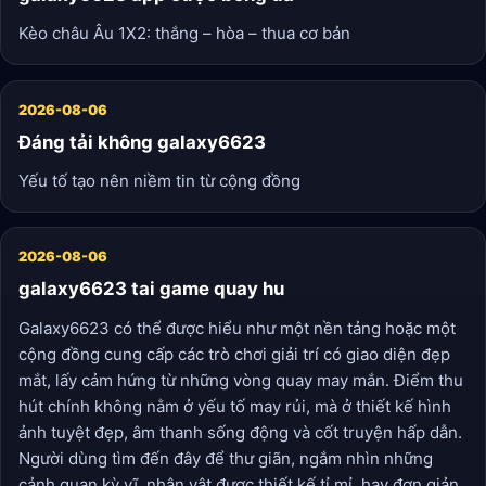
Kèo châu Âu 1X2: thắng – hòa – thua cơ bản
2026-08-06
Đáng tải không galaxy6623
Yếu tố tạo nên niềm tin từ cộng đồng
2026-08-06
galaxy6623 tai game quay hu
Galaxy6623 có thể được hiểu như một nền tảng hoặc một
cộng đồng cung cấp các trò chơi giải trí có giao diện đẹp
mắt, lấy cảm hứng từ những vòng quay may mắn. Điểm thu
hút chính không nằm ở yếu tố may rủi, mà ở thiết kế hình
ảnh tuyệt đẹp, âm thanh sống động và cốt truyện hấp dẫn.
Người dùng tìm đến đây để thư giãn, ngắm nhìn những
cảnh quan kỳ vĩ, nhân vật được thiết kế tỉ mỉ, hay đơn giản