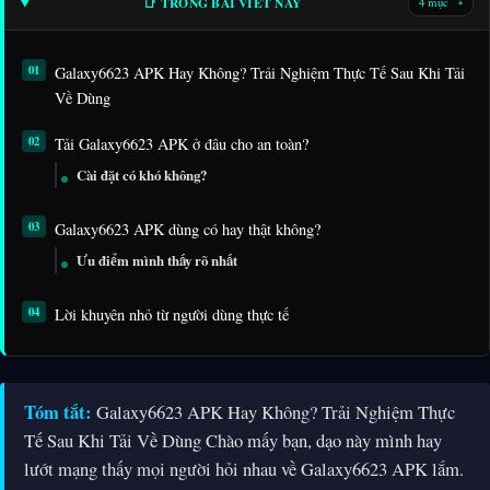
📑 TRONG BÀI VIẾT NÀY
4 mục
▾
Galaxy6623 APK Hay Không? Trải Nghiệm Thực Tế Sau Khi Tải
Về Dùng
Tải Galaxy6623 APK ở đâu cho an toàn?
Cài đặt có khó không?
Galaxy6623 APK dùng có hay thật không?
Ưu điểm mình thấy rõ nhất
Lời khuyên nhỏ từ người dùng thực tế
Tóm tắt:
Galaxy6623 APK Hay Không? Trải Nghiệm Thực
Tế Sau Khi Tải Về Dùng Chào mấy bạn, dạo này mình hay
lướt mạng thấy mọi người hỏi nhau về Galaxy6623 APK lắm.