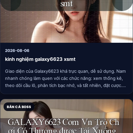
2026-08-06
kinh nghiệm galaxy6623 xsmt
Giao diện của Galaxy6623 khá trực quan, dễ sử dụng. Nam
nhanh chóng làm quen với các chức năng: xem thống kê,
theo dõi cầu lô, phân tích bạc nhớ, và tất nhiên, đặt cược.
Anh nhớ như in lần đầu tiên anh chập chững “xuống tiền”
cho một con bạch thủ lô. Tim đập thình thịch, mồ hôi túa ra
lòng bàn tay khi anh chờ đợi kết quả. Con số 37 – một con
BẮN CÁ BOSS
số anh đã dành cả buổi chiều để “soi” từ những bảng kết
quả cũ – cuối cùng cũng về. Dù chỉ là một khoản thắng nhỏ,
nhưng nó như một cú hích, một lời khẳng định rằng, có lẽ,