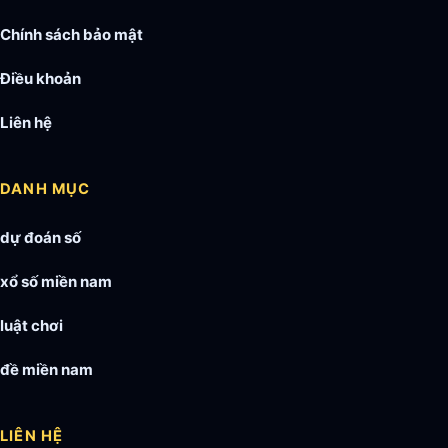
Chính sách bảo mật
Điều khoản
Liên hệ
DANH MỤC
dự đoán số
xổ số miền nam
luật chơi
đề miền nam
LIÊN HỆ