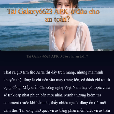
Tải Galaxy6623 APK ở đâu cho an toàn?
Thật ra giờ tìm file APK thì đầy trên mạng, nhưng mà mình
khuyên thật lòng là chỉ nên vào mấy trang lớn, có đánh giá tốt từ
cộng đồng. Mấy diễn đàn công nghệ Việt Nam hay có topic chia
sẻ link cập nhật phiên bản mới nhất. Mình thường kiểm tra
comment trước khi bấm tải, thấy nhiều người dùng ổn thì mới
dám thử. Tải xong nhớ quét virus bằng phần mềm diệt virus trên