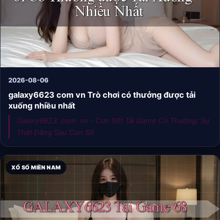
anh đã tìm thấy con đường.
2026-08-06
galaxy6623 com vn Trò chơi có thưởng được tải
xuống nhiều nhất
Galaxy6623. com. vn - Cơn Sốt Tải Game Có Thưởng: Sự
Thật Đằng Sau Con Số
XỔ SỐ MIỀN NAM