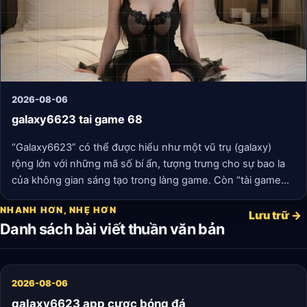
2026-08-06
galaxy6623 tai game 68
“Galaxy6623” có thể được hiểu như một vũ trụ (galaxy)
rộng lớn với những mã số bí ẩn, tượng trưng cho sự bao la
của không gian sáng tạo trong làng game. Còn “tài game
68”, trong ngữ cảnh tích cực, ám chỉ đến tài năng thiết kế,
NHANH HƠN, NHẸ HƠN
tài nguyên đồ họa tuyệt đẹp hoặc những kỹ năng tạo hình
Lưu trữ →
Danh sách bài viết thuần văn bản
nhân vật ấn tượng. Kết hợp lại, chủ đề của chúng ta hướng
đến việc chiêm ngưỡng vẻ đẹp nghệ thuật được thể hiện
qua các sản phẩm kỹ thuật số.
2026-08-06
galaxy6623 app cược bóng đá