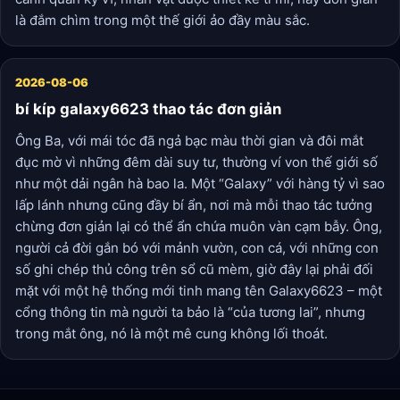
là đắm chìm trong một thế giới ảo đầy màu sắc.
2026-08-06
bí kíp galaxy6623 thao tác đơn giản
Ông Ba, với mái tóc đã ngả bạc màu thời gian và đôi mắt
đục mờ vì những đêm dài suy tư, thường ví von thế giới số
như một dải ngân hà bao la. Một “Galaxy” với hàng tỷ vì sao
lấp lánh nhưng cũng đầy bí ẩn, nơi mà mỗi thao tác tưởng
chừng đơn giản lại có thể ẩn chứa muôn vàn cạm bẫy. Ông,
người cả đời gắn bó với mảnh vườn, con cá, với những con
số ghi chép thủ công trên sổ cũ mèm, giờ đây lại phải đối
mặt với một hệ thống mới tinh mang tên Galaxy6623 – một
cổng thông tin mà người ta bảo là “của tương lai”, nhưng
trong mắt ông, nó là một mê cung không lối thoát.