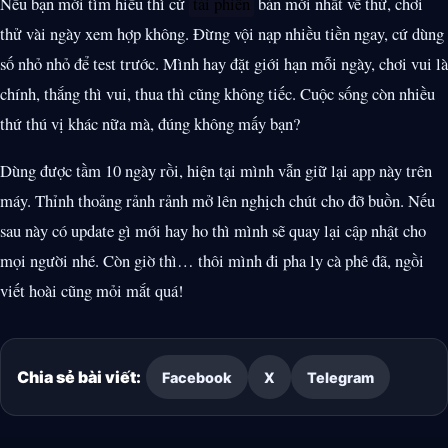
Nếu bạn mới tìm hiểu thì cứ
tải phiên
bản mới nhất về thử, chơi
thử vài ngày xem hợp không. Đừng vội nạp nhiều tiền ngay, cứ dùng
số nhỏ nhỏ để test trước. Mình hay đặt giới hạn mỗi ngày, chơi vui là
chính, thắng thì vui, thua thì cũng không tiếc. Cuộc sống còn nhiều
thứ thú vị khác nữa mà, đúng không mấy bạn?
Dùng được tầm 10 ngày rồi, hiện tại mình vẫn giữ lại app này trên
máy. Thỉnh thoảng rảnh rảnh mở lên nghịch chút cho đỡ buồn. Nếu
sau này có update gì mới hay ho thì mình sẽ quay lại cập nhật cho
mọi người nhé. Còn giờ thì… thôi mình đi pha ly cà phê đã, ngồi
viết hoài cũng mỏi mắt quá!
Chia sẻ bài viết:
Facebook
X
Telegram