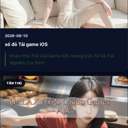
2026-08-10
số đỏ Tải game iOS
Khám Phá Thế Giới Game iOS: Hướng Dẫn Tải Và Trải
Nghiệm Cực Đỉnh
TÂN THỦ