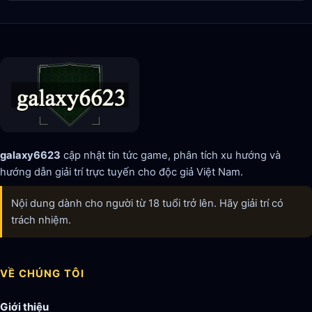
galaxy6623
cập nhật tin tức game, phân tích xu hướng và
hướng dẫn giải trí trực tuyến cho độc giả Việt Nam.
Nội dung dành cho người từ 18 tuổi trở lên. Hãy giải trí có
trách nhiệm.
VỀ CHÚNG TÔI
Giới thiệu