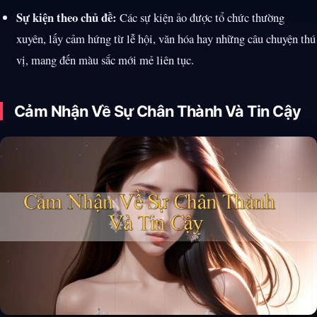
Sự kiện theo chủ đề:
Các sự kiện ảo được tổ chức thường
xuyên, lấy cảm hứng từ lễ hội, văn hóa hay những câu chuyện thú
vị, mang đến màu sắc mới mẻ liên tục.
Cảm Nhận Về Sự Chân Thành Và Tin Cậy