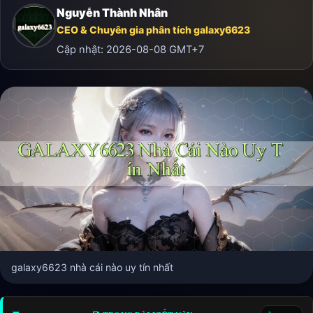
Nguyễn Thành Nhân
CEO & Chuyên gia phân tích galaxy6623
Cập nhật:
2026-08-08
GMT+7
galaxy6623 nhà cái nào uy tín nhất