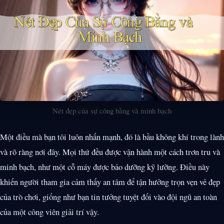
Nét đẹp của sự công bằng và minh bạch
Một điều mà bạn tôi luôn nhấn mạnh, đó là bầu không khí trong lành
và rõ ràng nơi đây. Mọi thứ đều được vận hành một cách trơn tru và
minh bạch, như một cỗ máy được bảo dưỡng kỹ lưỡng. Điều này
khiến người tham gia cảm thấy an tâm để tận hưởng trọn vẹn vẻ đẹp
của trò chơi, giống như bạn tin tưởng tuyệt đối vào đội ngũ an toàn
của một công viên giải trí vậy.