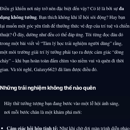
đa
Điều gì khiến nơi này trở nên đặc biệt đến vậy? Có lẽ là bởi sự
dạng không tưởng
. Bạn thích không khí lễ hội sôi động? Hay bạn
lại muốn một góc yên tĩnh để thưởng thức vẻ đẹp của trí tuệ và chiến
thuật? Ở đây, dường như đều có thể đáp ứng. Tôi từng đọc đâu đó
trong một bài viết về “Tâm lý học trải nghiệm người dùng” rằng,
một môi trường giải trí lý tưởng phải tạo ra được cảm giác “dòng
chảy” – khi bạn hoàn toàn đắm chìm vào niềm vui và quên đi thời
gian. Và tôi nghĩ, Galaxy6623 đã làm được điều đó.
Những trải nghiệm không thể nào quên
Hãy thử tưởng tượng bạn đang bước vào một lễ hội ánh sáng,
nơi mỗi bước chân là một khám phá mới:
Cảm giác hồi hộp tinh tế:
Như khi chờ đợi màn trình diễn pháo