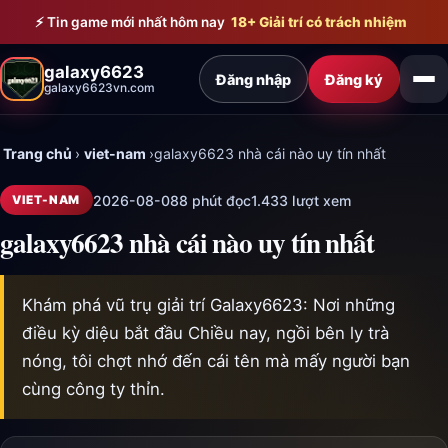
Bỏ qua đến nội dung chính
⚡ Tin game mới nhất hôm nay
18+ Giải trí có trách nhiệm
galaxy6623
Đăng nhập
Đăng ký
galaxy6623vn.com
Trang chủ
›
viet-nam
›
galaxy6623 nhà cái nào uy tín nhất
2026-08-08
8 phút đọc
1.433 lượt xem
VIET-NAM
galaxy6623 nhà cái nào uy tín nhất
Khám phá vũ trụ giải trí Galaxy6623: Nơi những
điều kỳ diệu bắt đầu Chiều nay, ngồi bên ly trà
nóng, tôi chợt nhớ đến cái tên mà mấy người bạn
cùng công ty thỉn.