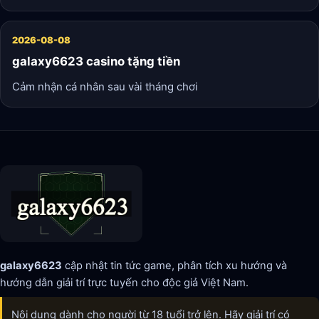
2026-08-08
galaxy6623 casino tặng tiền
Cảm nhận cá nhân sau vài tháng chơi
galaxy6623
cập nhật tin tức game, phân tích xu hướng và
hướng dẫn giải trí trực tuyến cho độc giả Việt Nam.
Nội dung dành cho người từ 18 tuổi trở lên. Hãy giải trí có