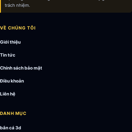
trách nhiệm.
VỀ CHÚNG TÔI
Giới thiệu
Tin tức
Chính sách bảo mật
Điều khoản
Liên hệ
DANH MỤC
bắn cá 3d