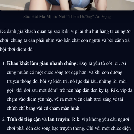
Sức Hút Ma Mị Từ Nơi “Thiên Đường” Ảo Vọng
Để đánh giá khách quan tại sao Rik. vip lại thu hút hàng triệu người
chơi, chúng ta cần phải nhìn vào bản chất con người và bối cảnh xã
hội thời điểm đó.
Khao khát làm giàu nhanh chóng:
Đây là yếu tố cốt lõi. Ai
cũng muốn có một cuộc sống tốt đẹp hơn, và khi con đường
truyền thống đòi hỏi sự kiên trì, nỗ lực dài lâu, những lời mời
gọi “đổi đời sau một đêm” trở nên hấp dẫn đến kỳ lạ. Rik. vip đã
chạm vào điểm yếu này, vẽ ra một viễn cảnh tươi sáng về tài
chính chỉ bằng vài cú chạm màn hình.
Tính dễ tiếp cận và lan truyền:
Rik. vip không yêu cầu người
chơi phải đến các sòng bạc truyền thống. Chỉ với một chiếc điện