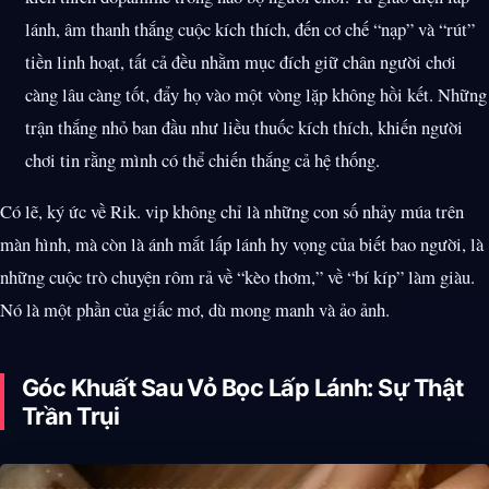
lánh, âm thanh thắng cuộc kích thích, đến cơ chế “nạp” và “rút”
tiền linh hoạt, tất cả đều nhằm mục đích giữ chân người chơi
càng lâu càng tốt, đẩy họ vào một vòng lặp không hồi kết. Những
trận thắng nhỏ ban đầu như liều thuốc kích thích, khiến người
chơi tin rằng mình có thể chiến thắng cả hệ thống.
Có lẽ, ký ức về Rik. vip không chỉ là những con số nhảy múa trên
màn hình, mà còn là ánh mắt lấp lánh hy vọng của biết bao người, là
những cuộc trò chuyện rôm rả về “kèo thơm,” về “bí kíp” làm giàu.
Nó là một phần của giấc mơ, dù mong manh và ảo ảnh.
Góc Khuất Sau Vỏ Bọc Lấp Lánh: Sự Thật
Trần Trụi