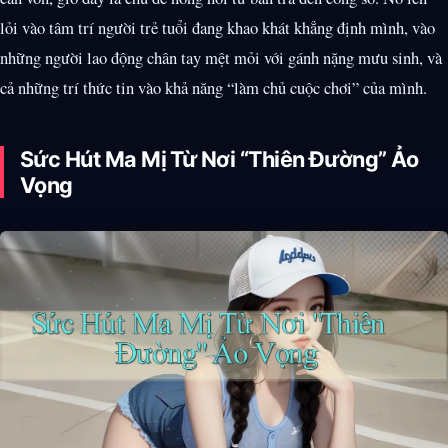
lỏi vào tâm trí người trẻ tuổi đang khao khát khẳng định mình, vào
những người lao động chân tay mệt mỏi với gánh nặng mưu sinh, và
cả những trí thức tin vào khả năng “làm chủ cuộc chơi” của mình.
Sức Hút Ma Mị Từ Nơi “Thiên Đường” Ảo
Vọng