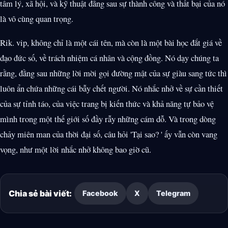
tâm lý, xã hội, và kỹ thuật đằng sau sự thành công và thất bại của nó
là vô cùng quan trọng.
Rik. vip, không chỉ là một cái tên, mà còn là một bài học đắt giá về
đạo đức số, về trách nhiệm cá nhân và cộng đồng. Nó dạy chúng ta
rằng, đằng sau những lời mời gọi đường mật của sự giàu sang tức thì
luôn ẩn chứa những cái bẫy chết người. Nó nhắc nhở về sự cần thiết
của sự tỉnh táo, của việc trang bị kiến thức và khả năng tự bảo vệ
mình trong một thế giới số đầy rẫy những cám dỗ. Và trong dòng
chảy miên man của thời đại số, câu hỏi 'Tại sao? ' ấy vẫn còn vang
vọng, như một lời nhắc nhở không bao giờ cũ.
Chia sẻ bài viết:
Facebook
X
Telegram