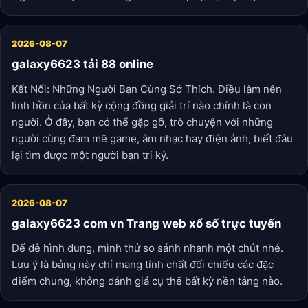
2026-08-07
galaxy6623 tải 88 online
Kết Nối: Những Người Bạn Cùng Sở Thích. Điều làm nên
linh hồn của bất kỳ cộng đồng giải trí nào chính là con
người. Ở đây, bạn có thể gặp gỡ, trò chuyện với những
người cùng đam mê game, âm nhạc hay điện ảnh, biết đâu
lại tìm được một người bạn tri kỷ.
2026-08-07
galaxy6623 com vn Trang web xổ số trực tuyến
Để dễ hình dung, mình thử so sánh nhanh một chút nhé.
Lưu ý là bảng này chỉ mang tính chất đối chiếu các đặc
điểm chung, không đánh giá cụ thể bất kỳ nền tảng nào.