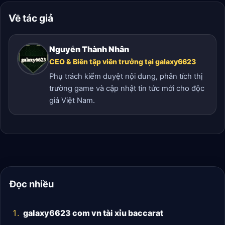
Về tác giả
Nguyễn Thành Nhân
CEO & Biên tập viên trưởng tại galaxy6623
Phụ trách kiểm duyệt nội dung, phân tích thị
trường game và cập nhật tin tức mới cho độc
giả Việt Nam.
Đọc nhiều
galaxy6623 com vn tài xỉu baccarat