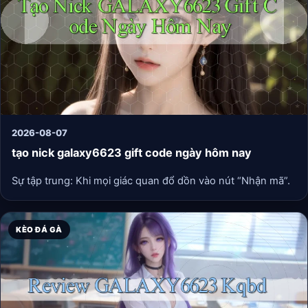
2026-08-07
tạo nick galaxy6623 gift code ngày hôm nay
Sự tập trung: Khi mọi giác quan đổ dồn vào nút “Nhận mã”.
KÈO ĐÁ GÀ