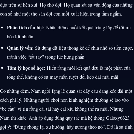
dựa trên sự hên xui. Họ chờ đợi. Họ quan sát sự vận động của những
con số như một thợ săn đợi con mồi xuất hiện trong tầm ngắm.
Phân tích cầu bệt:
Nhận diện chuỗi kết quả trùng lặp để tối ưu
hóa lợi nhuận.
Quản lý vốn:
Sử dụng dữ liệu thống kê để chia nhỏ số tiền cược,
tránh việc “tất tay” trong lúc hưng phấn.
Tâm lý học số học:
Hiểu rằng mỗi kết quả đều là một phần của
tổng thể, không có sự may mắn tuyệt đối kéo dài mãi mãi.
Có những đêm, Nam ngồi lặng lẽ quan sát dãy cầu đang kéo dài một
cách phi lý. Những người chơi non kinh nghiệm thường sẽ lao vào
“bẻ cầu” vì tin rằng cái tài hay cái xỉu không thể ra mãi. Nhưng
Nam thì khác. Anh áp dụng đúng quy tắc mà hệ thống Galaxy6623
gợi ý: “Đừng chống lại xu hướng, hãy nương theo nó”. Đó là sự tỉnh