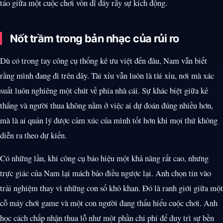
táo giữa một cuộc chơi vốn dĩ đầy rẫy sự kích động.
Nốt trầm trong bản nhạc của rủi ro
Dù có trong tay công cụ thống kê ưu việt đến đâu, Nam vẫn biết
rằng mình đang đi trên dây. Tài xỉu vẫn luôn là tài xỉu, nơi mà xác
suất luôn nghiêng một chút về phía nhà cái. Sự khác biệt giữa kẻ
thắng và người thua không nằm ở việc ai dự đoán đúng nhiều hơn,
mà là ai quản lý được cảm xúc của mình tốt hơn khi mọi thứ không
diễn ra theo dự kiến.
Có những lần, khi công cụ báo hiệu một khả năng rất cao, nhưng
trực giác của Nam lại mách bảo điều ngược lại. Anh chọn tin vào
trải nghiệm thay vì những con số khô khan. Đó là ranh giới giữa một
cỗ máy chơi game và một con người đang thấu hiểu cuộc chơi. Anh
học cách chấp nhận thua lỗ như một phần chi phí để duy trì sự bền