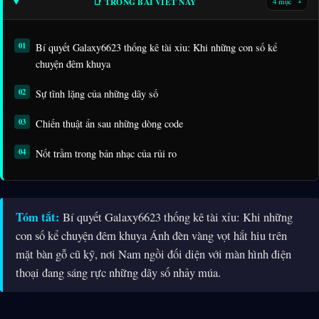
📑 TRONG BÀI VIẾT NÀY
4 mục
▾
Bí quyết Galaxy6623 thống kê tài xỉu: Khi những con số kể
chuyện đêm khuya
Sự tĩnh lặng của những dãy số
Chiến thuật ẩn sau những dòng code
Nốt trầm trong bản nhạc của rủi ro
Tóm tắt:
Bí quyết Galaxy6623 thống kê tài xỉu: Khi những
con số kể chuyện đêm khuya Ánh đèn vàng vọt hắt hiu trên
mặt bàn gỗ cũ kỹ, nơi Nam ngồi đối diện với màn hình điện
thoại đang sáng rực những dãy số nhảy múa.