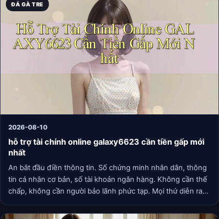
ĐÁ GÀ TRE
2026-08-10
hỗ trợ tài chính online galaxy6623 cần tiền gấp mới
nhất
An bắt đầu điền thông tin. Số chứng minh nhân dân, thông
tin cá nhân cơ bản, số tài khoản ngân hàng. Không cần thế
chấp, không cần người bảo lãnh phức tạp. Mọi thứ diễn ra
nhanh chóng một cách khó tin. Cô tải lên hình ảnh chụp
chứng minh nhân dân, ảnh chân dung theo yêu cầu. Chỉ vài