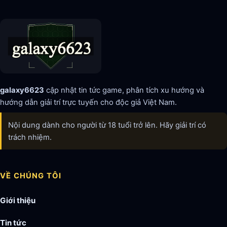
galaxy6623
cập nhật tin tức game, phân tích xu hướng và
hướng dẫn giải trí trực tuyến cho độc giả Việt Nam.
Nội dung dành cho người từ 18 tuổi trở lên. Hãy giải trí có
trách nhiệm.
VỀ CHÚNG TÔI
Giới thiệu
Tin tức