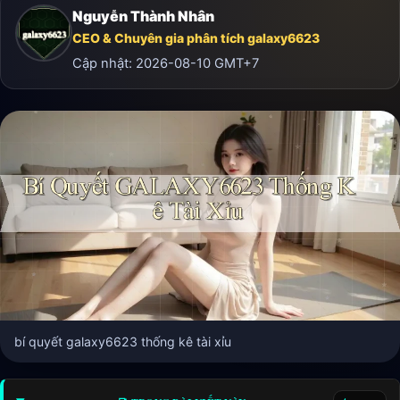
Nguyễn Thành Nhân
CEO & Chuyên gia phân tích galaxy6623
Cập nhật:
2026-08-10
GMT+7
bí quyết galaxy6623 thống kê tài xỉu