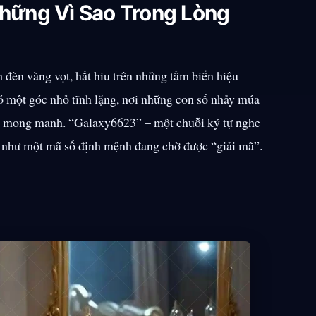
Những Vì Sao Trong Lòng
 đèn vàng vọt, hắt hiu trên những tấm biển hiệu
 có một góc nhỏ tĩnh lặng, nơi những con số nhảy múa
ọng mong manh. “Galaxy6623” – một chuỗi ký tự nghe
hở, như một mã số định mệnh đang chờ được “giải mã”.