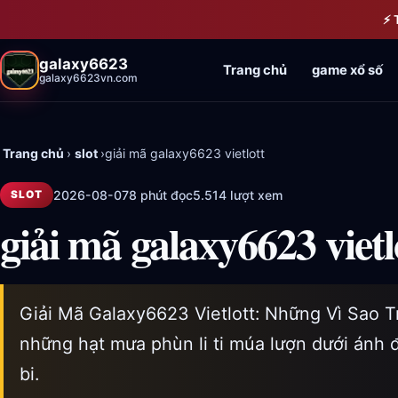
Bỏ qua đến nội dung chính
⚡ 
galaxy6623
Trang chủ
game xổ số
galaxy6623vn.com
Trang chủ
›
slot
›
giải mã galaxy6623 vietlott
2026-08-07
8 phút đọc
5.514 lượt xem
SLOT
giải mã galaxy6623 vietl
Giải Mã Galaxy6623 Vietlott: Những Vì Sao 
những hạt mưa phùn li ti múa lượn dưới ánh 
bi.