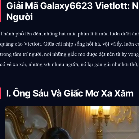
Giải Mã Galaxy6623 Vietlott: 
Người
Thành phố lên đèn, những hạt mưa phùn li ti múa lượn dưới ánh
quảng cáo Vietlott. Giữa cái nhịp sống hối hả, vội vã ấy, luôn
trong tâm trí người, nơi những giấc mơ được dệt nên từ hy v
có vẻ xa xôi, nhưng với nhiều người, nó lại gần gũi như hơi t
I. Ông Sáu Và Giấc Mơ Xa Xăm