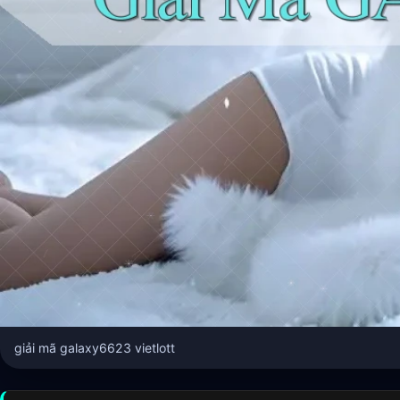
giải mã galaxy6623 vietlott