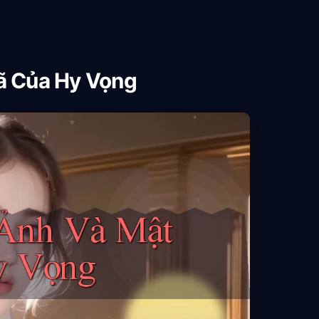
Mã Của Hy Vọng