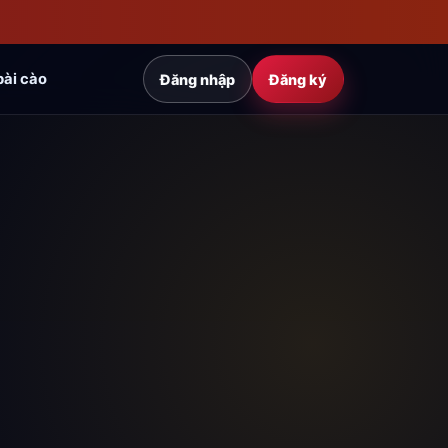
bài cào
Đăng nhập
Đăng ký