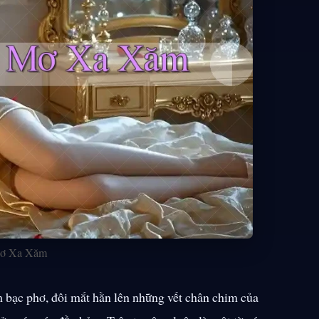
Mơ Xa Xăm
 bạc phơ, đôi mắt hằn lên những vết chân chim của