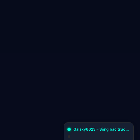
Galaxy6623 – Sòng bạc trực tuyến hoạt động 24/24, trải nghiệm không ngừng nghỉ