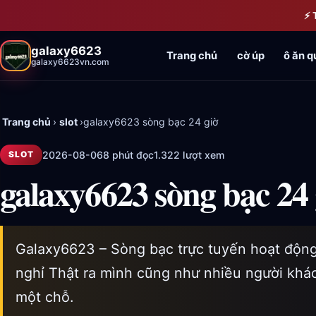
Bỏ qua đến nội dung chính
⚡ 
galaxy6623
Trang chủ
cờ úp
ô ăn q
galaxy6623vn.com
Trang chủ
›
slot
›
galaxy6623 sòng bạc 24 giờ
2026-08-06
8 phút đọc
1.322 lượt xem
SLOT
galaxy6623 sòng bạc 24 
Galaxy6623 – Sòng bạc trực tuyến hoạt động
nghỉ Thật ra mình cũng như nhiều người khác
một chỗ.