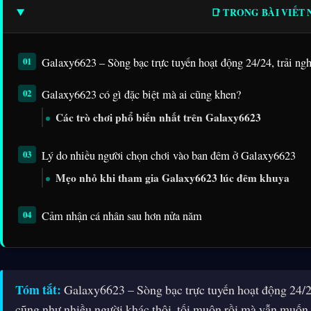
📑 TRONG BÀI VIẾT
Galaxy6623 – Sòng bạc trực tuyến hoạt động 24/24, trải n
Galaxy6623 có gì đặc biệt mà ai cũng khen?
Các trò chơi phổ biến nhất trên Galaxy6623
Lý do nhiều người chọn chơi vào ban đêm ở Galaxy6623
Mẹo nhỏ khi tham gia Galaxy6623 lúc đêm khuya
Cảm nhận cá nhân sau hơn nửa năm
Tóm tắt:
Galaxy6623 – Sòng bạc trực tuyến hoạt động 24/2
cũng như nhiều người khác thôi, tối muộn rồi mà vẫn muốn t