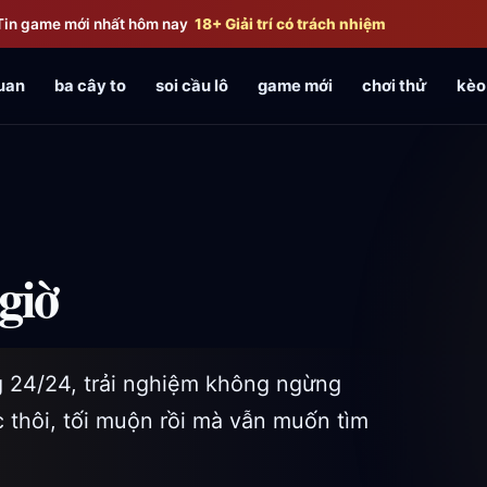
Tin game mới nhất hôm nay
18+ Giải trí có trách nhiệm
uan
ba cây to
soi cầu lô
game mới
chơi thử
kèo
giờ
 24/24, trải nghiệm không ngừng
 thôi, tối muộn rồi mà vẫn muốn tìm