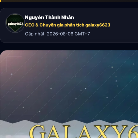
Nguyễn Thành Nhân
CEO & Chuyên gia phân tích galaxy6623
Cập nhật:
2026-08-06
GMT+7