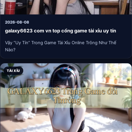
2026-08-08
galaxy6623 com vn top cổng game tài xỉu uy tín
Vậy “Uy Tín” Trong Game Tài Xỉu Online Trông Như Thế
Nào?
TÀI XỈU