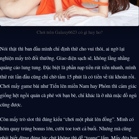
Chơi trên Galaxy6623 có gì hay ho?
Nói thật thì ban đầu mình chỉ định thử cho vui thôi, ai ngờ lại
nghiện mấy trò đổi thưởng. Giao diện sạch sẽ, không lằng nhằng
quảng cáo lung tung. Đặc biệt là phần nạp tiền rút tiền nhanh, mình
thử rút lần đầu cũng chỉ chờ tầm 15 phút là có tiền về tài khoản rồi.
Chơi mấy game bài như Tiến lên miền Nam hay Phỏm thì cảm giác
giống hệt ngồi quán cà phê với bạn bè, chỉ khác là ở nhà mặc đồ ngủ
cũng được.
Còn mấy trò slot thì đúng kiểu “chơi một phát lên đồng”. Mình có
hôm quay trúng bonus lớn, cười toe toét cả buổi. Nhưng mà cũng
phải biết dừng đúng lúc chứ không thì dễ “toang” lắm. Mấy đứa bạn