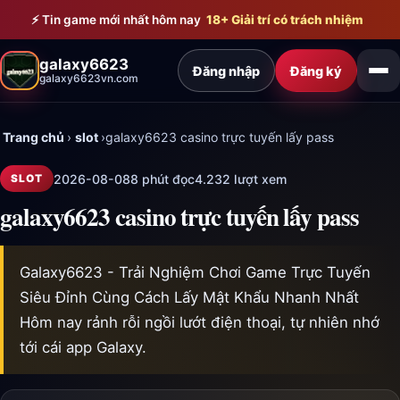
Bỏ qua đến nội dung chính
⚡ Tin game mới nhất hôm nay
18+ Giải trí có trách nhiệm
galaxy6623
Đăng nhập
Đăng ký
galaxy6623vn.com
Trang chủ
›
slot
›
galaxy6623 casino trực tuyến lấy pass
2026-08-08
8 phút đọc
4.232 lượt xem
SLOT
galaxy6623 casino trực tuyến lấy pass
Galaxy6623 - Trải Nghiệm Chơi Game Trực Tuyến
Siêu Đỉnh Cùng Cách Lấy Mật Khẩu Nhanh Nhất
Hôm nay rảnh rỗi ngồi lướt điện thoại, tự nhiên nhớ
tới cái app Galaxy.