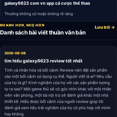
galaxy6623 com vn app cá cược thể thao
Thường không có hoặc không rõ ràng
NHANH HƠN, NHẸ HƠN
Lưu trữ →
Danh sách bài viết thuần văn bản
2026-08-08
tìm hiểu galaxy6623 review tốt nhất
Tính cá nhân hóa và bối cảnh: Review nên đặt sản phẩm
vào một bối cảnh sử dụng cụ thể. Người viết là ai? Nhu cầu
của họ là gì? Kinh nghiệm của họ với các sản phẩm tương
tự ra sao? Một game thủ sẽ có góc nhìn khác với một nhân
viên văn phòng, một bà nội trợ sẽ đánh giá khác một nhà
thiết kế. Hiểu được bối cảnh của người review giúp tôi
đánh giá xem liệu trải nghiệm của họ có phù hợp với mình
hay không.