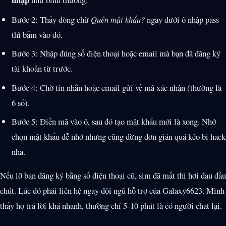
Bước 2: Thấy dòng chữ
Quên mật khẩu?
ngay dưới ô nhập pass
thì bấm vào đó.
Bước 3: Nhập đúng số điện thoại hoặc email mà bạn đã đăng ký
tài khoản từ trước.
Bước 4: Chờ tin nhắn hoặc email gửi về mã xác nhận (thường là
6 số).
Bước 5: Điền mã vào ô, sau đó tạo mật khẩu mới là xong. Nhớ
chọn mật khẩu dễ nhớ nhưng cũng đừng đơn giản quá kẻo bị hack
nha.
Nếu lỡ bạn đăng ký bằng số điện thoại cũ, sim đã mất thì hơi đau đầu
chút. Lúc đó phải liên hệ ngay đội ngũ hỗ trợ của Galaxy6623. Mình
thấy họ trả lời khá nhanh, thường chỉ 5-10 phút là có người chat lại.