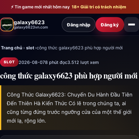
Bỏ qua đến nội dung chính
⚡ Tin game mới nhất hôm nay
18+ Giải trí có trách nhiệm
galaxy6623
Đăng nhập
Đăng ký
galaxy6623vn.com
Trang chủ
›
slot
›
công thức galaxy6623 phù hợp người mới
2026-08-07
8 phút đọc
3.512 lượt xem
SLOT
công thức galaxy6623 phù hợp người mới
Công Thức Galaxy6623: Chuyến Du Hành Đầu Tiên
Đến Thiên Hà Kiến Thức Có lẽ trong chúng ta, ai
cũng từng đứng trước ngưỡng cửa của một thế giới
mới lạ, rộng lớn.