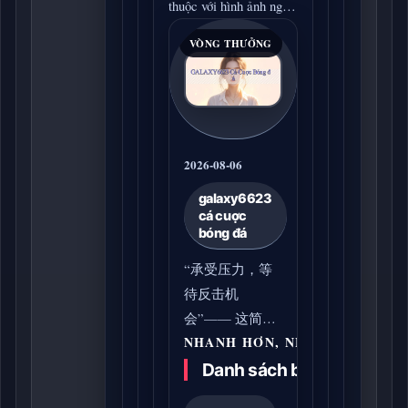
thuộc với hình ảnh ngồi
soi cầu, tính toán con
VÒNG THƯỞNG
số bên tách trà đá.
Nhưng giờ đây, mọi thứ
đã khác. Công nghệ đã
đưa thói quen ấy lên
một không gian mới:
2026-08-06
internet. Các trang
galaxy6623
web, nền tảng tự xưng
cá cuợc
là “nhà cái” mọc lên
bóng đá
như nấm, với giao diện
“承受压力，等
bắt mắt, tỷ lệ trả thưởng
待反击机
hấp dẫn và vô số hình
会”—— 这简直
thức cược biến tấu. Từ
NHANH HƠN, NHẸ HƠN
就是每个人人生
“xổ số”, “lô đề” giờ đây
的必修课。
Danh sách bài viết thuần 
đi kèm với những thuật
ngữ như “trực tuyến”,