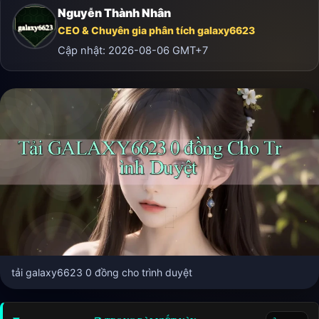
Nguyễn Thành Nhân
CEO & Chuyên gia phân tích galaxy6623
Cập nhật:
2026-08-06
GMT+7
tải galaxy6623 0 đồng cho trình duyệt