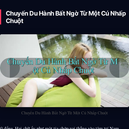
Chuyến Du Hành Bất Ngờ Từ Một Cú Nhấp
Chuột
Chuyến Du Hành Bất Ngờ Từ Một Cú Nhấp Chuột
0 đồng.
Hai chữ ấy như một tia chớp rọi thẳng vào tâm trí Nam.