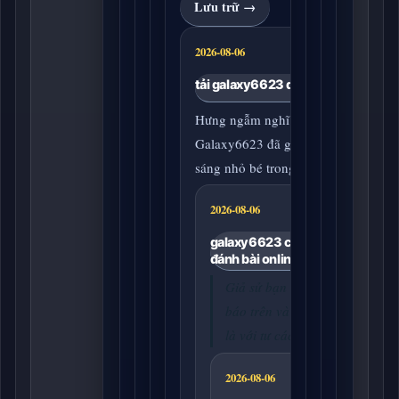
Lưu trữ →
“online”, “game bài đổi
thưởng”.
2026-08-06
tải galaxy6623 dùng miễn phí cho
Hưng ngẫm nghĩ về câu nói ấy. Cậu 
Galaxy6623 đã giúp cậu tìm thấy n
sáng nhỏ bé trong cuộc đời mình, nh
hy vọng, những phút giây bình yên 
2026-08-06
bề lo toan. Nó không hứa hẹn thay đ
giới của cậu, không biến cậu thành 
galaxy6623 com vn cách kiếm t
đánh bài online
giàu có hay nổi tiếng. Nhưng nó đã 
Giả sử bạn đã đọc hết những 
cách cậu nhìn nhận thế giới, làm ch
báo trên và vẫn muốn khám ph
cậu trở nên phong phú hơn. Chiếc đi
là với tư cách người chơi có ki
Android cũ kỹ, với Galaxy6623, khô
hay một đại lý). Vậy đây là vài
một công cụ đơn thuần, mà là một c
2026-08-06
bạn phải làm, như một bộ quy 
tin dẫn lối đến sự khai mở nội tâm.