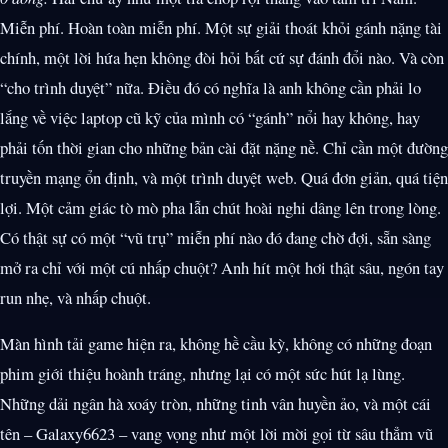
Miễn phí. Hoàn toàn miễn phí. Một sự giải thoát khỏi gánh nặng tài
chính, một lời hứa hẹn không đòi hỏi bất cứ sự đánh đổi nào. Và còn
“cho trình duyệt” nữa. Điều đó có nghĩa là anh không cần phải lo
lắng về việc laptop cũ kỹ của mình có “gánh” nổi hay không, hay
phải tốn thời gian cho những bản cài đặt nặng nề. Chỉ cần một đường
truyền mạng ổn định, và một trình duyệt web. Quá đơn giản, quá tiện
lợi. Một cảm giác tò mò pha lẫn chút hoài nghi dâng lên trong lòng.
Có thật sự có một “vũ trụ” miễn phí nào đó đang chờ đợi, sẵn sàng
mở ra chỉ với một cú nhấp chuột? Anh hít một hơi thật sâu, ngón tay
run nhẹ, và nhấp chuột.
Màn hình tải game hiện ra, không hề cầu kỳ, không có những đoạn
phim giới thiệu hoành tráng, nhưng lại có một sức hút lạ lùng.
Những dải ngân hà xoáy tròn, những tinh vân huyền ảo, và một cái
tên – Galaxy6623 – vang vọng như một lời mời gọi từ sâu thẳm vũ