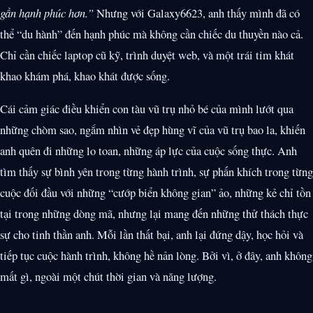
gần hạnh phúc hơn.”
Nhưng với Galaxy6623, anh thấy mình đã có
thể “du hành” đến hạnh phúc mà không cần chiếc du thuyền nào cả.
Chỉ cần chiếc laptop cũ kỹ, trình duyệt web, và một trái tim khát
khao khám phá, khao khát được sống.
Cái cảm giác điều khiển con tàu vũ trụ nhỏ bé của mình lướt qua
những chòm sao, ngắm nhìn vẻ đẹp hùng vĩ của vũ trụ bao la, khiến
anh quên đi những lo toan, những áp lực của cuộc sống thực. Anh
tìm thấy sự bình yên trong từng hành trình, sự phấn khích trong từng
cuộc đối đầu với những “cướp biển không gian” ảo, những kẻ chỉ tồn
tại trong những dòng mã, nhưng lại mang đến những thử thách thực
sự cho tinh thần anh. Mỗi lần thất bại, anh lại đứng dậy, học hỏi và
tiếp tục cuộc hành trình, không hề nản lòng. Bởi vì, ở đây, anh không
mất gì, ngoài một chút thời gian và năng lượng.