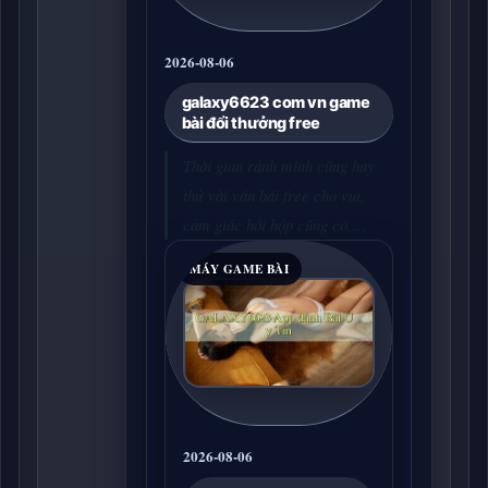
2026-08-06
galaxy6623 com vn game
bài đổi thưởng free
Thời gian rảnh mình cũng hay
thử vài ván bài free cho vui,
cảm giác hồi hộp cũng có,
nhưng mình luôn nhắc mình
MÁY GAME BÀI
dừng lại đúng lúc. Có lần mình
còn quên không đăng nhập cả
tuần, số xu free họ tặng thêm
cũng chẳng lấy, thấy cũng bình
thường. Nó chỉ là một trong rất
nhiều cách giải trí thôi mà.
2026-08-06