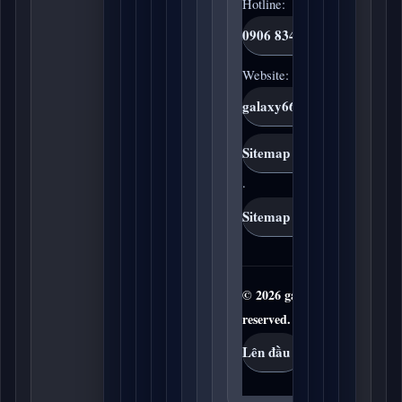
Hotline:
0906 834 157
Website:
galaxy6623vn.com
Sitemap XML
·
Sitemap HTML
© 2026 galaxy6623. All right
reserved.
18+
Lên đầu ↑