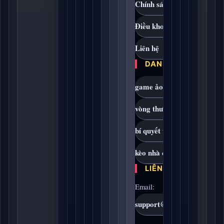
Chính sách bảo mật
Điều khoản
Liên hệ
DANH MỤC
game ảo
vòng thưởng
bí quyết thắng
kèo nhà cái
LIÊN HỆ
Email:
support@galaxy6623vn.c