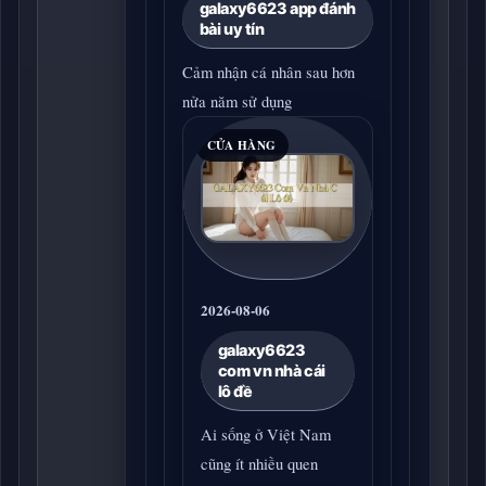
galaxy6623 app đánh
bài uy tín
Cảm nhận cá nhân sau hơn
nửa năm sử dụng
CỬA HÀNG
2026-08-06
galaxy6623
com vn nhà cái
lô đề
Ai sống ở Việt Nam
cũng ít nhiều quen