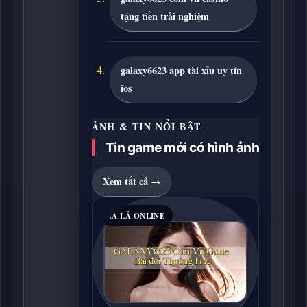
tặng tiền trải nghiệm
galaxy6623 app tài xỉu uy tín
ios
ẢNH & TIN NỔI BẬT
Tin game mới có hình ảnh
Xem tất cả →
TÁ LẢ ONLINE