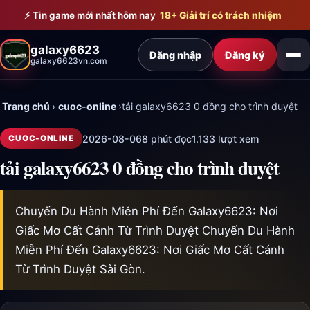
Bỏ qua đến nội dung chính
⚡ Tin game mới nhất hôm nay
18+ Giải trí có trách nhiệm
galaxy6623
Đăng nhập
Đăng ký
galaxy6623vn.com
Trang chủ
›
cuoc-online
›
tải galaxy6623 0 đồng cho trình duyệt
2026-08-06
8 phút đọc
1.133 lượt xem
CUOC-ONLINE
tải galaxy6623 0 đồng cho trình duyệt
Chuyến Du Hành Miễn Phí Đến Galaxy6623: Nơi
Giấc Mơ Cất Cánh Từ Trình Duyệt Chuyến Du Hành
Miễn Phí Đến Galaxy6623: Nơi Giấc Mơ Cất Cánh
Từ Trình Duyệt Sài Gòn.