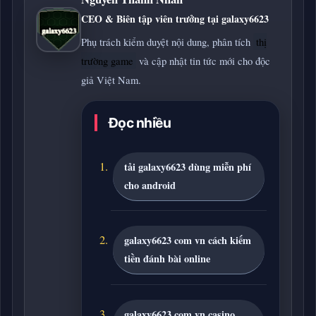
CEO & Biên tập viên trưởng tại galaxy6623
Phụ trách kiểm duyệt nội dung, phân tích
thị
trường game
và cập nhật tin tức mới cho độc
giả Việt Nam.
Đọc nhiều
tải galaxy6623 dùng miễn phí
cho android
galaxy6623 com vn cách kiếm
tiền đánh bài online
galaxy6623 com vn casino