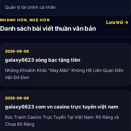
Quản lý tài chính cá nhân
NHANH HƠN, NHẸ HƠN
Lưu trữ →
Danh sách bài viết thuần văn bản
2026-08-08
galaxy6623 sòng bạc tặng tiền
Những Khoảnh Khắc “May Mắn” Không Hề Liên Quan Đến
Vận Đỏ Đen
2026-08-08
galaxy6623 com vn casino trực tuyến việt nam
Bức Tranh Casino Trực Tuyến Tại Việt Nam: Rõ Ràng và
Chưa Rõ Ràng