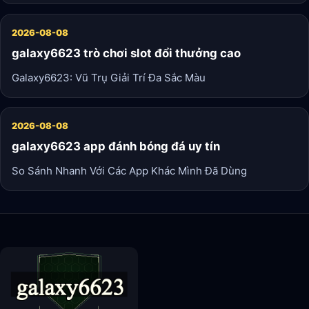
2026-08-08
galaxy6623 trò chơi slot đổi thưởng cao
Galaxy6623: Vũ Trụ Giải Trí Đa Sắc Màu
2026-08-08
galaxy6623 app đánh bóng đá uy tín
So Sánh Nhanh Với Các App Khác Mình Đã Dùng