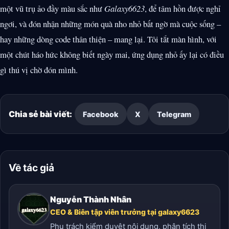
một vũ trụ ảo đầy màu sắc như
Galaxy6623
, để tâm hồn được nghỉ
ngơi, và đón nhận những món quà nho nhỏ bất ngờ mà cuộc sống –
hay những dòng code thân thiện – mang lại. Tôi tắt màn hình, với
một chút háo hức không biết ngày mai, ứng dụng nhỏ ấy lại có điều
gì thú vị chờ đón mình.
Chia sẻ bài viết:
Facebook
X
Telegram
Về tác giả
Nguyễn Thành Nhân
CEO & Biên tập viên trưởng tại galaxy6623
Phụ trách kiểm duyệt nội dung, phân tích thị