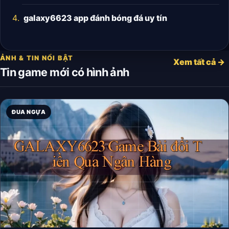
galaxy6623 app đánh bóng đá uy tín
ẢNH & TIN NỔI BẬT
Xem tất cả →
Tin game mới có hình ảnh
ĐUA NGỰA