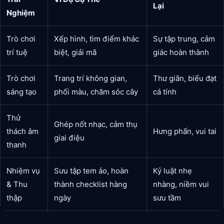
Lại
Nghiệm
Trò chơi
Xếp hình, tìm điểm khác
Sự tập trung, cảm
trí tuệ
biệt, giải mã
giác hoàn thành
Trò chơi
Trang trí không gian,
Thư giãn, biểu đạt
sáng tạo
phối màu, chăm sóc cây
cá tính
Thử
Ghép nốt nhạc, cảm thụ
thách âm
Hưng phấn, vui tai
giai điệu
thanh
Nhiệm vụ
Sưu tập tem ảo, hoàn
Kỷ luật nhẹ
& Thu
thành checklist hàng
nhàng, niềm vui
thập
ngày
sưu tầm