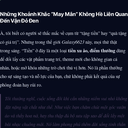
Những Khoảnh Khắc “May Mắn” Không Hề Liên Quan
Đến Vận Đỏ Đen
À, tôi biết có người sẽ thắc mắc về cụm từ “tặng tiền” hay “quà tặng
có giá trị”. Nhưng trong thế giới
Galaxy6623
này, mọi thứ thật
tiền xu ảo, điểm thưởng
trong sáng. “Tiền” ở đây là một loại
dùng
để đổi lấy các vật phẩm trang trí, theme mới cho không gian cá
nhân, hoặc mở khóa những trò chơi thú vị hơn. Nó là phần thưởng
cho sự sáng tạo và nỗ lực của bạn, chứ không phải kết quả của sự
phỏng đoán hay rủi ro.
Tôi thường nghĩ, cuộc sống đôi khi cần những niềm vui nhỏ không
đặt nặng vật chất như thế. Như việc bạn chăm chút một góc vườn
ảo và thấy hoa nở, hay thu thập đủ bộ sưu tập sao để đổi lấy một
bài nhạc chuông mới. Nó làm phong phú thêm đời sống tinh thần