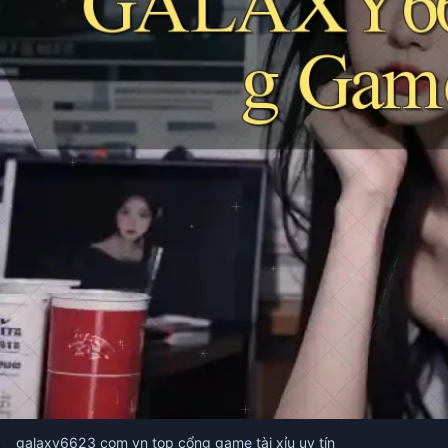
galaxy6623 com vn top cổng game tài xỉu uy tín