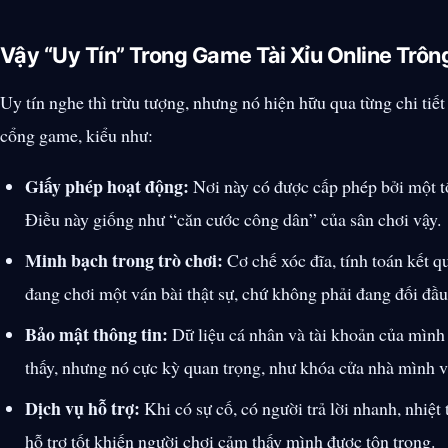
Vậy “Uy Tín” Trong Game Tài Xỉu Online Trô
Uy tín nghe thì trừu tượng, nhưng nó hiện hữu qua từng chi tiết
cổng game, kiểu như:
Giấy phép hoạt động:
Nơi này có được cấp phép bởi một tổ
Điều này giống như “căn cước công dân” của sân chơi vậy.
Minh bạch trong trò chơi:
Cơ chế xóc đĩa, tính toán kết 
đang chơi một ván bài thật sự, chứ không phải đang đối đầu
Bảo mật thông tin:
Dữ liệu cá nhân và tài khoản của mình
thấy, nhưng nó cực kỳ quan trọng, như khóa cửa nhà mình v
Dịch vụ hỗ trợ:
Khi có sự cố, có người trả lời nhanh, nhiệ
hỗ trợ tốt khiến người chơi cảm thấy mình được tôn trọng.