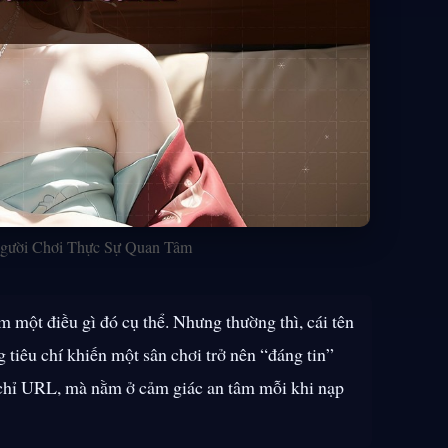
gười Chơi Thực Sự Quan Tâm
 một điều gì đó cụ thể. Nhưng thường thì, cái tên
 tiêu chí khiến một sân chơi trở nên “đáng tin”
 chỉ URL, mà nằm ở cảm giác an tâm mỗi khi nạp