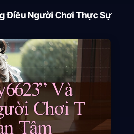
g Điều Người Chơi Thực Sự