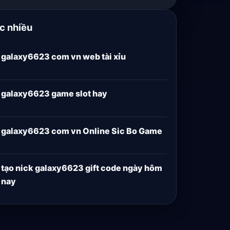
c nhiều
galaxy6623 com vn web tài xỉu
galaxy6623 game slot hay
galaxy6623 com vn Online Sic Bo Game
tạo nick galaxy6623 gift code ngày hôm
nay