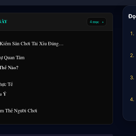
Đọ
 NÀY
4 mục
▾
 Kiếm Sân Chơi Tài Xỉu Đáng…
Sự Quan Tâm
 Thế Nào?
hực Tế
u Ý
âm Thế Người Chơi