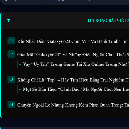
📑 TRONG BÀI VIẾT
Khi Nhắc Đến “Galaxy6623 Com Vn” Và Hành Trình Tìm
Giải Mã “Galaxy6623” Và Những Điều Người Chơi Thực 
Vậy “Uy Tín” Trong Game Tài Xỉu Online Trông Như
Không Chỉ Là “Top” – Hãy Tìm Hiểu Bằng Trải Nghiệm T
Một Số Dấu Hiệu “Cảnh Báo” Mà Người Chơi Nên Lư
Chuyện Ngoài Lề Nhưng Không Kém Phần Quan Trọng: T