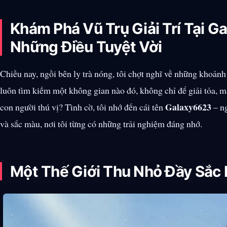
Khám Phá Vũ Trụ Giải Trí Tại 
Những Điều Tuyệt Vời
Chiều nay, ngồi bên ly trà nóng, tôi chợt nghĩ về những khoảnh
luôn tìm kiếm một không gian nào đó, không chỉ để giải tỏa, 
Galaxy6623
con người thú vị? Tình cờ, tôi nhớ đến cái tên
– ng
và sắc màu, nơi tôi từng có những trải nghiệm đáng nhớ.
Một Thế Giới Thu Nhỏ Đầy Sắc