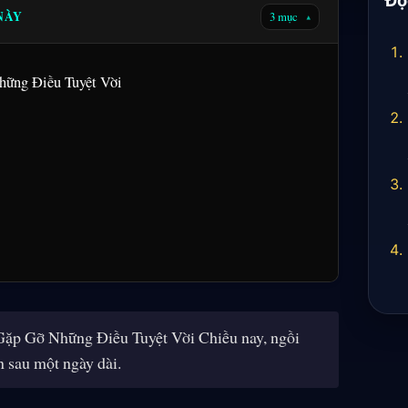
 NÀY
3 mục
▾
hững Điều Tuyệt Vời
Gặp Gỡ Những Điều Tuyệt Vời Chiều nay, ngồi
n sau một ngày dài.