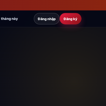
tháng này
Đăng nhập
Đăng ký