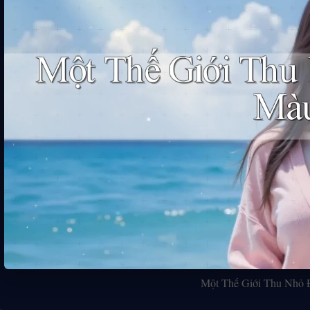
Một Thế Giới Thu Nhỏ 