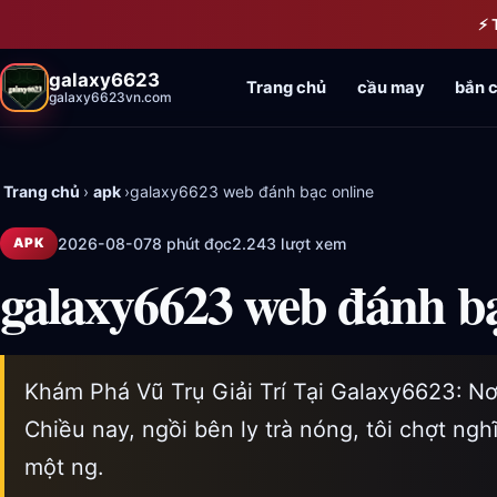
Bỏ qua đến nội dung chính
⚡ 
galaxy6623
Trang chủ
cầu may
bắn c
galaxy6623vn.com
Trang chủ
›
apk
›
galaxy6623 web đánh bạc online
2026-08-07
8 phút đọc
2.243 lượt xem
APK
galaxy6623 web đánh bạ
Khám Phá Vũ Trụ Giải Trí Tại Galaxy6623: N
Chiều nay, ngồi bên ly trà nóng, tôi chợt ng
một ng.