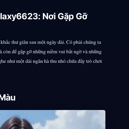
Galaxy6623: Nơi Gặp Gỡ
 khắc thư giãn sau một ngày dài. Có phải chúng ta
mà còn để gặp gỡ những niềm vui bất ngờ và những
he như một dải ngân hà thu nhỏ chứa đầy trò chơi
 Màu