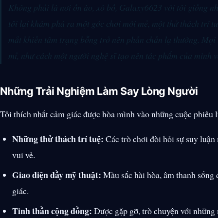
Không phải là nơi ồn ào, xô bồ, Galaxy6623 với tôi giống 
tôi lại khám phá ra một góc chơi mới mẻ, một thử thách trí t
mắt khiến tâm trạng bỗng trở nên phấn chấn lạ thường. Mọi th
mỉ, như cách một người nghệ sĩ tạo nên tác phẩm của mình v
Những Trải Nghiệm Làm Say Lòng Người
Tôi thích nhất cảm giác được hòa mình vào những cuộc phiêu 
Những thử thách trí tuệ:
Các trò chơi đòi hỏi sự suy luậ
vui vẻ.
Giao diện đầy mỹ thuật:
Màu sắc hài hòa, âm thanh sống độ
giác.
Tinh thần cộng đồng:
Được gặp gỡ, trò chuyện với những 