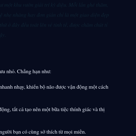
như một
khu vườn giải trí kỳ diệu
. Mỗi lần ghé thăm,
uệ nhẹ nhàng hay đơn giản chỉ là một giao diện đẹp
ứ ở đây đều toát lên vẻ tinh tế, được chăm chút tỉ
ậy.
lưu nhỏ. Chẳng hạn như:
n nhanh nhạy, khiến bộ não được vận động một cách
ng, tất cả tạo nên một bữa tiệc thính giác và thị
người bạn có cùng sở thích từ mọi miền.