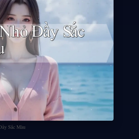
Đầy Sắc Màu